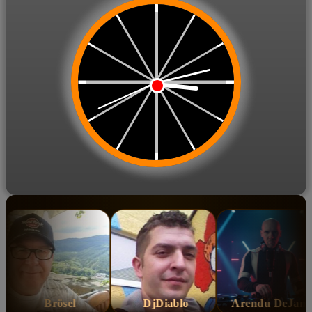
Brösel
DjDiablo
Arendu DeJano