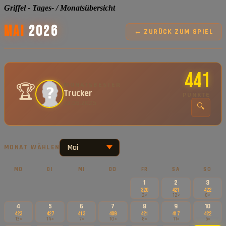
Griffel - Tages- / Monatsübersicht
Mai
2026
← ZURÜCK ZUM SPIEL
441
🏆
MONATSBESTER
Trucker
PUNKTE
23.05.2026
🔍
MONAT WÄHLEN
MO
DI
MI
DO
FR
SA
SO
1
2
3
320
421
422
2×
12×
8×
4
5
6
7
8
9
10
423
427
413
409
421
417
422
13×
14×
7×
10×
8×
11×
6×