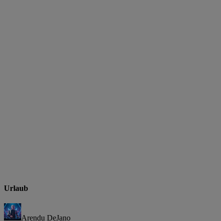
Urlaub
Arendu DeJano