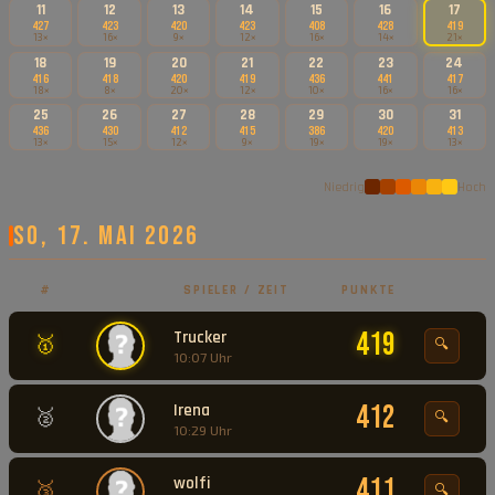
11
12
13
14
15
16
17
427
423
420
423
408
428
419
13×
16×
9×
12×
16×
14×
21×
18
19
20
21
22
23
24
416
418
420
419
436
441
417
18×
8×
20×
12×
10×
16×
16×
25
26
27
28
29
30
31
436
430
412
415
386
420
413
13×
15×
12×
9×
19×
19×
13×
Niedrig
Hoch
So, 17. Mai 2026
#
SPIELER / ZEIT
PUNKTE
Trucker
419
🥇
🔍
10:07 Uhr
Irena
412
🥈
🔍
10:29 Uhr
wolfi
411
🥉
🔍