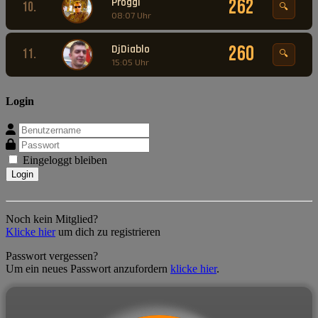
Proggi
262
10.
🔍
08:07 Uhr
DjDiablo
260
11.
🔍
15:05 Uhr
Login
Eingeloggt bleiben
Noch kein Mitglied?
Klicke hier
um dich zu registrieren
Passwort vergessen?
Um ein neues Passwort anzufordern
klicke hier
.