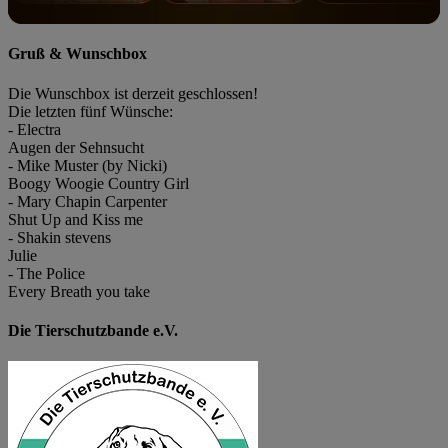
Gruß & Wunschbox
Die Wunschbox ist derzeit geschlossen!
Die letzten fünf Wünsche:
- Electra
Augen der Sehnsucht
- Mike Muster (by Nicki)
Boogy Woogie Country Girl
- Mary Chapin Carpenter
Shut Up and Kiss me
- Shakin stevens
Julie
- The Police
Every Breath you take
Die Tierschutzbande e.V.