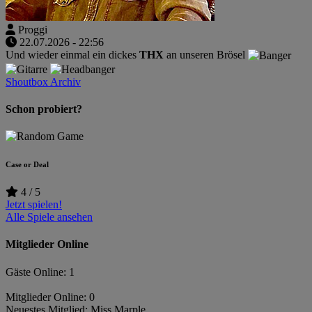
Proggi
22.07.2026 - 22:56
Und wieder einmal ein dickes
THX
an unseren Brösel
Shoutbox Archiv
Schon probiert?
Case or Deal
4 / 5
Jetzt spielen!
Alle Spiele ansehen
Mitglieder Online
Gäste Online: 1
Mitglieder Online: 0
Neuestes Mitglied:
Miss Marple