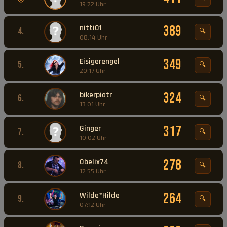
19:22 Uhr
nitti01
389
4.
🔍
08:14 Uhr
Eisigerengel
349
5.
🔍
20:17 Uhr
bikerpiotr
324
6.
🔍
13:01 Uhr
Ginger
317
7.
🔍
10:02 Uhr
Obelix74
278
8.
🔍
12:55 Uhr
Wilde*Hilde
264
9.
🔍
07:12 Uhr