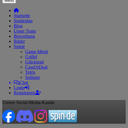
Menü
Startseite
Sendeplan
Blog
Unser Team
Bewerbung
Bilder
Spiele
Game-Menü
Griffel
Glücksrad
CaseOrDeal
Tetris
Solitaire
Chat
Login
Registrieren
Unsere Social-Media-Kanäle