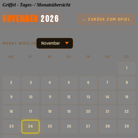
Griffel - Tages- / Monatsübersicht
November
2026
← ZURÜCK ZUM SPIEL
MONAT WÄHLEN
MO
DI
MI
DO
FR
SA
SO
1
2
3
4
5
6
7
8
9
10
11
12
13
14
15
16
17
18
19
20
21
22
23
24
25
26
27
28
29