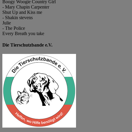
Boogy Woogie Country Girl
- Mary Chapin Carpenter
Shut Up and Kiss me
- Shakin stevens
Julie
- The Police
Every Breath you take
Die Tierschutzbande e.V.