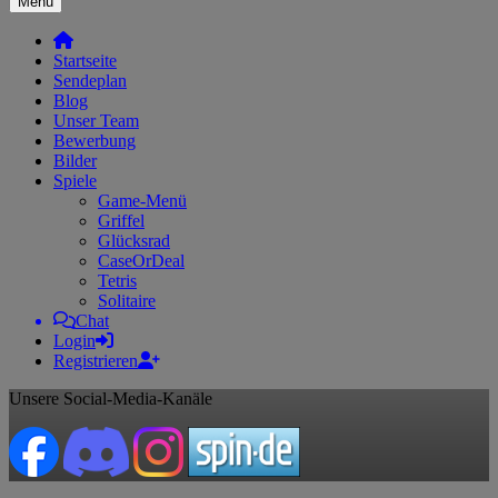
Menü
Startseite
Sendeplan
Blog
Unser Team
Bewerbung
Bilder
Spiele
Game-Menü
Griffel
Glücksrad
CaseOrDeal
Tetris
Solitaire
Chat
Login
Registrieren
Unsere Social-Media-Kanäle