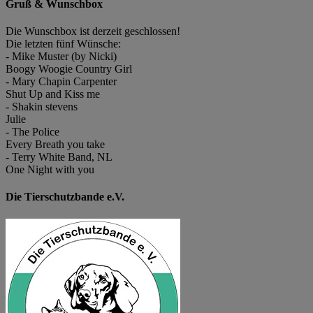
Gruß & Wunschbox
Die Wunschbox ist derzeit geschlossen!
Die letzten fünf Wünsche:
- Mike Muster (by Nicki)
Boogy Woogie Country Girl
- Mary Chapin Carpenter
Shut Up and Kiss me
- Shakin stevens
Julie
- The Police
Every Breath you take
- Terry White Band, NL
One Night with you
Die Tierschutzbande e.V.