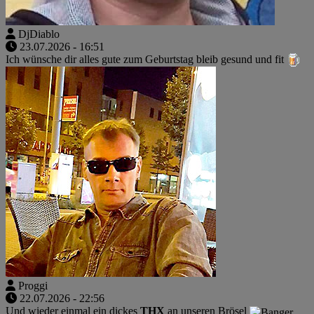
DjDiablo
23.07.2026 - 16:51
Ich wünsche dir alles gute zum Geburtstag bleib gesund und fit
Proggi
22.07.2026 - 22:56
Und wieder einmal ein dickes
THX
an unseren Brösel