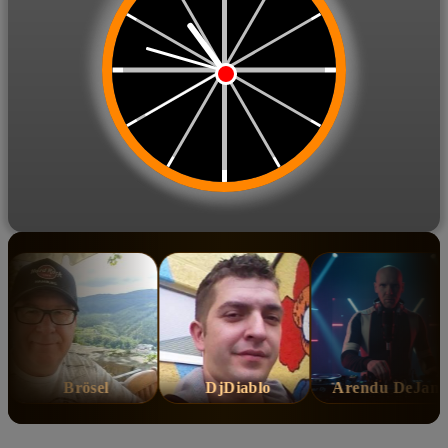
Brösel
DjDiablo
Arendu DeJano