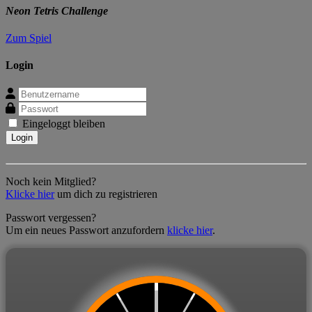
Neon Tetris Challenge
Zum Spiel
Login
Eingeloggt bleiben
Noch kein Mitglied?
Klicke hier
um dich zu registrieren
Passwort vergessen?
Um ein neues Passwort anzufordern
klicke hier
.