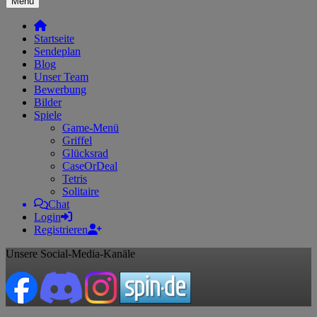
Menü
Startseite
Sendeplan
Blog
Unser Team
Bewerbung
Bilder
Spiele
Game-Menü
Griffel
Glücksrad
CaseOrDeal
Tetris
Solitaire
Chat
Login
Registrieren
Unsere Social-Media-Kanäle