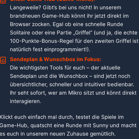
Langeweile? Gibt’s bei uns nicht! In unserem
brandneuen Game-Hub könnt ihr jetzt direkt im
Browser zocken. Egal ob eine schnelle Runde
Solitaire oder eine Partie „Griffel“ (und ja, die echte
100-Punkte-Bonus-Regel für den zweiten Griffel ist
natürlich fest einprogrammiert!).
Sendeplan & Wunschbox im Fokus:
Die wichtigsten Tools für euch – der aktuelle
Sendeplan und die Wunschbox – sind jetzt noch
×
🎵 Studio-Wunschbox
übersichtlicher, schneller und intuitiver bedienbar.
Ihr seht sofort, wer am Mikro sitzt und könnt direkt
interagieren.
Dein Name *
Klickt euch einfach mal durch, testet die Spiele im
Game-Hub, quatscht eine Runde mit Sunny und macht
es euch in unserem neuen Zuhause gemütlich.
Für wen? (Optional)