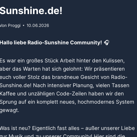
Sunshine.de!
Von
Proggi
10.06.2026
Hallo liebe Radio-Sunshine Community!
🎧
Es war ein großes Stück Arbeit hinter den Kulissen,
aber das Warten hat sich gelohnt: Wir präsentieren
euch voller Stolz das brandneue Gesicht von Radio-
Sunshine.de! Nach intensiver Planung, vielen Tassen
Kaffee und unzähligen Code-Zeilen haben wir den
Sprung auf ein komplett neues, hochmodernes System
gewagt.
Was ist neu? Eigentlich fast alles – außer unserer Liebe
zur Musik und zu unserer Community! Hier sind die