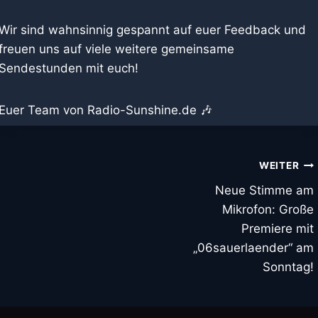
Wir sind wahnsinnig gespannt auf euer Feedback und
freuen uns auf viele weitere gemeinsame
Interpret / Band *
Sendestunden mit euch!
Euer Team von Radio-Sunshine.de 🎶
Songtitel *
Beitragsnavigation
WEITER
Deine Nachricht ans Studio (Optional)
Neue Stimme am
Mikrofon: Große
Premiere mit
„06sauerlaender“ am
Sonntag!