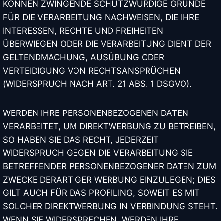
KÖNNEN ZWINGENDE SCHUTZWÜRDIGE GRÜNDE
Songtitel *
FÜR DIE VERARBEITUNG NACHWEISEN, DIE IHRE
INTERESSEN, RECHTE UND FREIHEITEN
ÜBERWIEGEN ODER DIE VERARBEITUNG DIENT DER
Deine Nachricht ans Studio (Optional)
GELTENDMACHUNG, AUSÜBUNG ODER
VERTEIDIGUNG VON RECHTSANSPRÜCHEN
(WIDERSPRUCH NACH ART. 21 ABS. 1 DSGVO).
WERDEN IHRE PERSONENBEZOGENEN DATEN
VERARBEITET, UM DIREKTWERBUNG ZU BETREIBEN,
SO HABEN SIE DAS RECHT, JEDERZEIT
🚀
Wunsch abschicken
WIDERSPRUCH GEGEN DIE VERARBEITUNG SIE
BETREFFENDER PERSONENBEZOGENER DATEN ZUM
ZWECKE DERARTIGER WERBUNG EINZULEGEN; DIES
GILT AUCH FÜR DAS PROFILING, SOWEIT ES MIT
SOLCHER DIREKTWERBUNG IN VERBINDUNG STEHT.
WENN SIE WIDERSPRECHEN, WERDEN IHRE