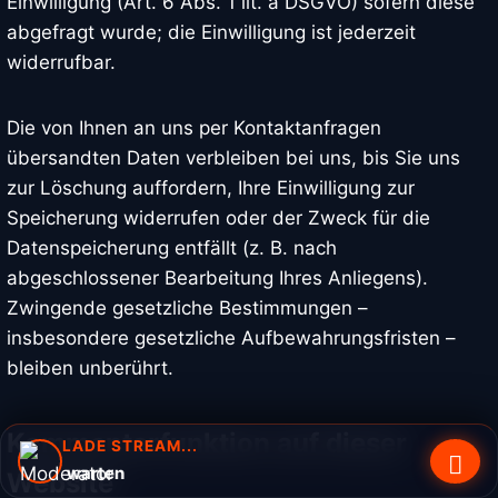
Einwilligung (Art. 6 Abs. 1 lit. a DSGVO) sofern diese
abgefragt wurde; die Einwilligung ist jederzeit
widerrufbar.
Die von Ihnen an uns per Kontaktanfragen
übersandten Daten verbleiben bei uns, bis Sie uns
zur Löschung auffordern, Ihre Einwilligung zur
Speicherung widerrufen oder der Zweck für die
Datenspeicherung entfällt (z. B. nach
abgeschlossener Bearbeitung Ihres Anliegens).
Zwingende gesetzliche Bestimmungen –
insbesondere gesetzliche Aufbewahrungsfristen –
bleiben unberührt.
Kommentar­funktion auf dieser
LADE STREAM...
Bitte warten
Website