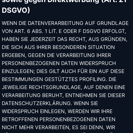
DSGVO)
WENN DIE DATENVERARBEITUNG AUF GRUNDLAGE
×
🎵 Studio-Wunschbox
VON ART. 6 ABS. 1 LIT. E ODER F DSGVO ERFOLGT,
HABEN SIE JEDERZEIT DAS RECHT, AUS GRÜNDEN,
DIE SICH AUS IHRER BESONDEREN SITUATION
Dein Name *
ERGEBEN, GEGEN DIE VERARBEITUNG IHRER
PERSONENBEZOGENEN DATEN WIDERSPRUCH
EINZULEGEN; DIES GILT AUCH FÜR EIN AUF DIESE
BESTIMMUNGEN GESTÜTZTES PROFILING. DIE
Für wen? (Optional)
JEWEILIGE RECHTSGRUNDLAGE, AUF DENEN EINE
VERARBEITUNG BERUHT, ENTNEHMEN SIE DIESER
DATENSCHUTZERKLÄRUNG. WENN SIE
Interpret / Band *
WIDERSPRUCH EINLEGEN, WERDEN WIR IHRE
BETROFFENEN PERSONENBEZOGENEN DATEN
NICHT MEHR VERARBEITEN, ES SEI DENN, WIR