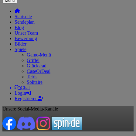
Menü
Startseite
Sendeplan
Blog
Unser Team
Bewerbung
Bilder
Spiele
Game-Menü
Griffel
Glücksrad
CaseOrDeal
Tetris
Solitaire
Chat
Login
Registrieren
Unsere Social-Media-Kanäle