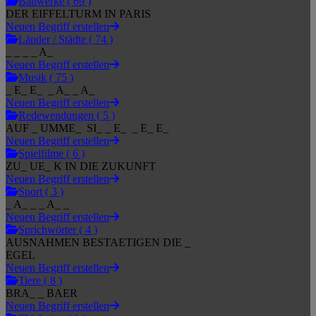
Bauwerke ( 69 )
DER EIFFELTURM IN PARIS
Neuen Begriff erstellen
Länder / Städte ( 74 )
_ _ _ _ A_
Neuen Begriff erstellen
Musik ( 75 )
_ E_ E_ _ A_ _ A_
Neuen Begriff erstellen
Redewendungen ( 5 )
AUF _ UMME_ SI_ _ E_ _ E_ E_
Neuen Begriff erstellen
Spielfilme ( 6 )
ZU_ UE_ K IN DIE ZUKUNFT
Neuen Begriff erstellen
Sport ( 3 )
_ A_ _ _ A_ _
Neuen Begriff erstellen
Sprichwörter ( 4 )
AUSNAHMEN BESTAETIGEN DIE _
EGEL
Neuen Begriff erstellen
Tiere ( 8 )
BRA_ _ BAER
Neuen Begriff erstellen