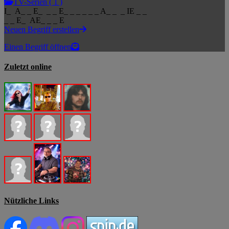
TV-Serien ( 1 )
I_ A_ _ E_ _ _ E_ _ _ _ _ _ A_ _ _ IE _ _
_ _ E_ AE_ _ _ E
Neuen Begriff erstellen
Einen Begriff öffnen
Zuletzt online
Nützliche Links